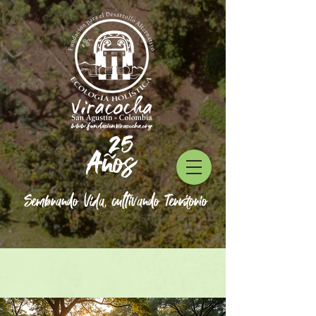
25
Años
Sembrando Vida, cultivando Territorio