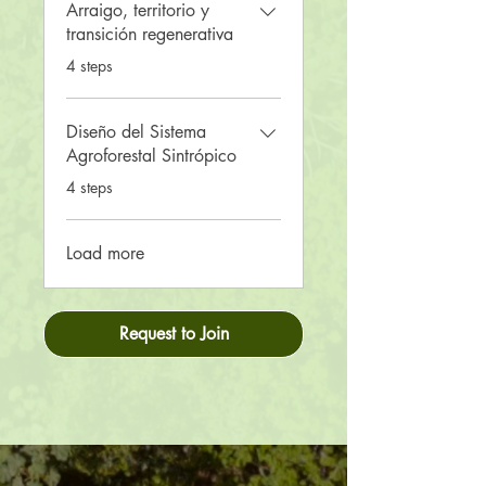
Arraigo, territorio y
transición regenerativa
.
4 steps
Diseño del Sistema
Agroforestal Sintrópico
.
4 steps
Load more
Request to Join