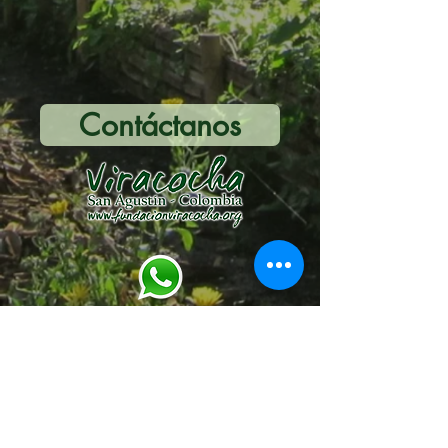
Contáctanos
Fundación para el Desarrollo
Alternativo
Viracocha
Tel:
+57 3161456516
Tel:
+57 312 346 6789
Email:
fundaviracocha@gmail.com
NIT
813006271-6