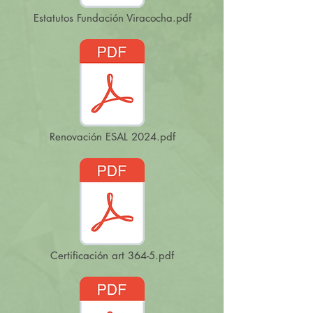
Estatutos Fundación Viracocha.pdf
Renovación ESAL 2024.pdf
Certificación art 364-5.pdf