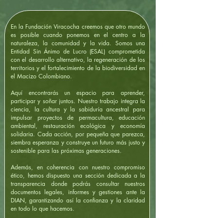
En la Fundación Viracocha creemos que otro mundo
es posible cuando ponemos en el centro a la
naturaleza, la comunidad y la vida. Somos una
Entidad Sin Ánimo de Lucro (ESAL) comprometida
con el desarrollo alternativo, la regeneración de los
territorios y el fortalecimiento de la biodiversidad en
el Macizo Colombiano.
Aquí encontrarás un espacio para aprender,
participar y soñar juntos. Nuestro trabajo integra la
ciencia, la cultura y la sabiduría ancestral para
impulsar proyectos de permacultura, educación
ambiental, restauración ecológica y economía
solidaria. Cada acción, por pequeña que parezca,
siembra esperanza y construye un futuro más justo y
sostenible para las próximas generaciones.
Además, en coherencia con nuestro compromiso
ético, hemos dispuesto una sección dedicada a la
transparencia donde podrás consultar nuestros
documentos legales, informes y gestiones ante la
DIAN, garantizando así la confianza y la claridad
en todo lo que hacemos.