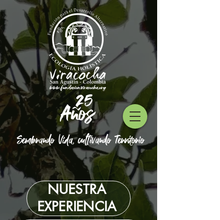
25
Años
Sembrando Vida, cultivando Territorio
NUESTRA
EXPERIENCIA