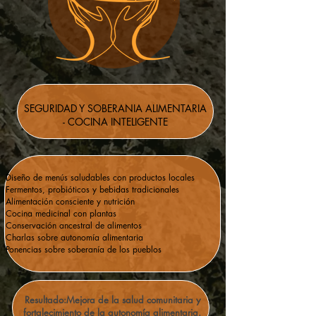
SEGURIDAD Y SOBERANIA ALIMENTARIA
- COCINA INTELIGENTE
Diseño de menús saludables con productos locales
Fermentos, probióticos y bebidas tradicionales
Alimentación consciente y nutrición
Cocina medicinal con plantas
Conservación ancestral de alimentos
Charlas sobre autonomía alimentaria
Ponencias sobre soberanía de los pueblos
Resultado:Mejora de la salud comunitaria y
fortalecimiento de la autonomía alimentaria.