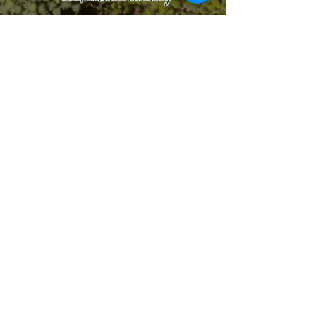
Fundación para el Desarrollo
Alternativo
Viracocha
Tel:
+57 3161456516
Tel:
+57 312 346 6789
Email:
fundaviracocha@gmail.com
NIT
813006271-6
Centro Educativo Permacultural
Agroecológico-
CEPA
Finca Viracocha- Vereda La Antigua
San Agustín- Huila- Colombia
Siguenos
La Fundación para el desarrollo alternativo- 
Viracocha, NIT 813006271-6, es una entidad 
sin ánimo de lucro con domicilio en San 
Agustín, Huila, Colombia, y es la 
organización responsable del sitio web 