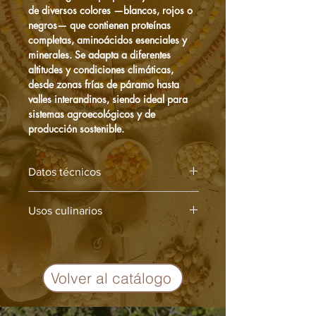
de diversos colores —blancos, rojos o
negros— que contienen proteínas
completas, aminoácidos esenciales y
minerales. Se adapta a diferentes
altitudes y condiciones climáticas,
desde zonas frías de páramo hasta
valles interandinos, siendo ideal para
sistemas agroecológicos y de
producción sostenible.
Datos técnicos
Longevidad de semilla: 3 años
Usos culinarios
Tiempo de germinación: 5–8 días
Altitud recomendada: 1.800–3.800
Sus granos se cocinan como cereal o
m s. n. m.
se emplean en sopas, coladas, galletas,
Ciclo de cultivo: 120–160 días
panes y bebidas fermentadas. También
La quinua mejora la fertilidad del suelo,
Volver al catálogo
se utiliza para preparar harina de
tolera la sequía y contribuye a la
quinua o mezclas con maíz y
diversificación de los sistemas
amaranto.