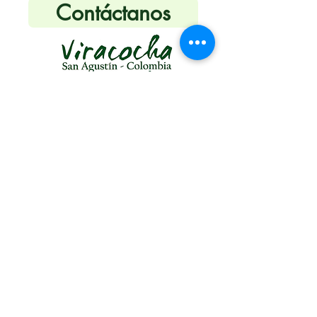
Contáctanos
Fundación para el Desarrollo
Alternativo
Viracocha
Tel:
+57 3161456516
Tel:
+57 312 346 6789
Email:
fundaviracocha@gmail.com
NIT
813006271-6
Centro Educativo Permacultural
Agroecológico-
CEPA
Finca Viracocha- Vereda La Antigua
San Agustín- Huila- Colombia
Siguenos