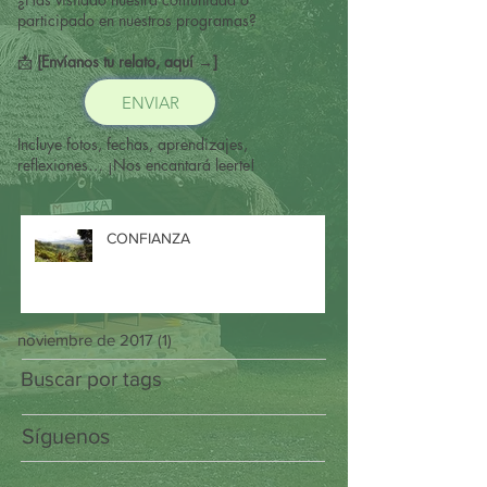
participado en nuestros programas?
📩
[Envíanos tu relato, aquí →]
ENVIAR
Incluye fotos, fechas, aprendizajes,
reflexiones… ¡Nos encantará leerte!
CONFIANZA
noviembre de 2017
(1)
1 entrada
Buscar por tags
Síguenos