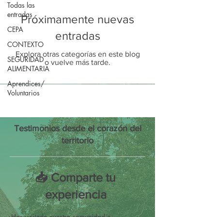
Todas las
entradas
Próximamente nuevas
CEPA
entradas
CONTEXTO
Explora otras categorías en este blog
SEGURIDAD
o vuelve más tarde.
ALIMENTARIA
Aprendices/
Voluntarios
Testimonios desde el corazón del
territorio
📥 Comparte tu
experiencia
¿Has visitado nuestra comunidad o